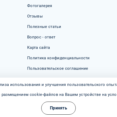
Условия:
Выплата заработной п
вень и компетенции;
Фотогалерея
Работа в стационаре;
работы;
дение собственной
Отзывы
График работы: суточ
Корпоративные мероп
(возможны подработк
Полезные статьи
профессионалов.
я (исключения
Благоприятная рабоч
Вопрос - ответ
м вышеуказанным
потенциала;
Карта сайта
Стабильная заработна
онус) выплачивается 2
Политика конфиденциальности
Пользовательское соглашение
 реализации своего
лиза использования и улучшения пользовательского опыта 
с размещением cookie-файлов на Вашем устройстве на усл
 премии по результатам
Принять
ных медицинских