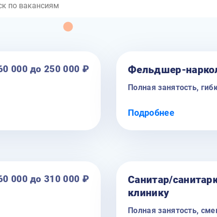
60 000 до 250 000 ₽
Фельдшер-нарко
Полная занятость, гиб
бязательный специалист
Центр наркологии пригл
Подробнее
щих медицинских услуг
работать в команде пр
андидат будет
пациентам с алкогольно
ентов, с сильными
Обязанности:
тью работать в
Прерывание запоя и 
дому;
и по своей
Работа в бригаде (ас
60 000 до 310 000 ₽
Санитар/санитар
клинику
Профессиональная ме
твии с установленными
Обследование, купир
Полная занятость, см