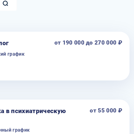
лог
от 190 000 до 270 000 ₽
кий график
ашает на работу фельдшера-нарколога. Вам предстоит
офессионалов, оказывая квалифицированную помощь
й и другими видами зависимостей.
лечение пациентов наркологического профиля на
систент доктора - медик/психолог/психоаналитик);
ка в психиатрическую
от 55 000 ₽
дицинская помощь пациентам и их родственникам;
ование ААС, назначение курса фармакотерапии,
енный график