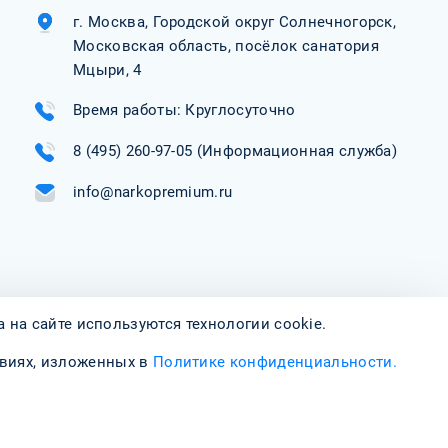
латы без задержек, бонусы и премии по результатам
г. Москва, Городской округ Солнечногорск,
Московская область, посёлок санатория
Мцыри, 4
ный, 10 смен в месяц, составляется индивидуально
риятия и работа в дружной команде
и по желанию);
Время работы: Круглосуточно
ая атмосфера с возможностью реализации своего
8 (495) 260-97-05
(Информационная служба)
info@narkopremium.ru
я плата начинается от 55 000 ₽ в месяц.
на сайте используются технологии cookie.
овиях, изложенных в
Политике конфиденциальности.