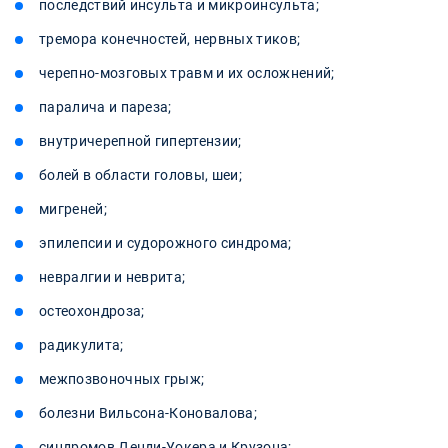
последствий инсульта и микроинсульта;
тремора конечностей, нервных тиков;
черепно-мозговых травм и их осложнений;
паралича и пареза;
внутричерепной гипертензии;
болей в области головы, шеи;
мигреней;
эпилепсии и судорожного синдрома;
невралгии и неврита;
остеохондроза;
радикулита;
межпозвоночных грыж;
болезни Вильсона-Коновалова;
синдромов Денди-Уокера и Крузона;