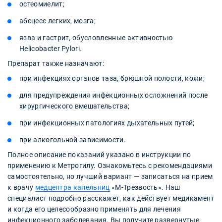
остеомиелит;
абсцесс легких, мозга;
язва и гастрит, обусловленные активностью
Helicobacter Pylori.
Препарат также назначают:
при инфекциях органов таза, брюшной полости, кожи;
для предупреждения инфекционных осложнений после
хирургического вмешательства;
при инфекционных патологиях дыхательных путей;
при алкогольной зависимости.
Полное описание показаний указано в инструкции по
применению к Метрогилу. Ознакомьтесь с рекомендациями
самостоятельно, но лучший вариант — записаться на прием
к врачу
медцентра капельниц
«М-Трезвость». Наш
специалист подробно расскажет, как действует медикамент
и когда его целесообразно применять для лечения
инфекционного заболевания. Вы получите развернутые