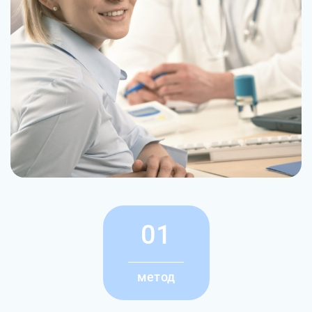
01
метод