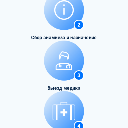
2
Сбор анамнеза и назначение
3
Выезд медика
4