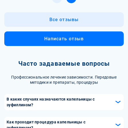
Все отзывы
Написать отзыв
Часто задаваемые вопросы
Профессиональное лечение зависимости. Передовые
методики и препараты, процедуры
В каких случаях назначаются капельницы с
эуфиллином?
Капельницы с эуфиллином назначаются при обострении
бронхиальной астмы, тяжелых приступах удушья, а
Как проходит процедура капельницы с
также при других состояниях, сопровождающихся
эуфиллином?