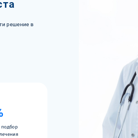
ста
ти решение в
%
 подбор
лечения