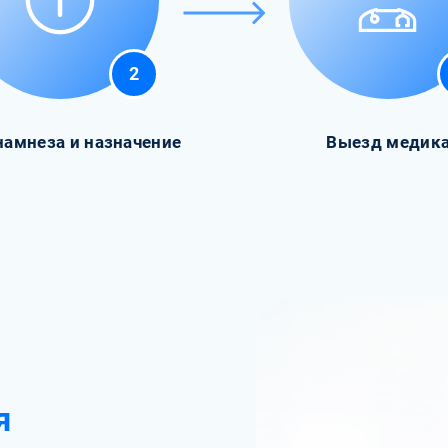
2
намнеза и назначение
Выезд медик
я