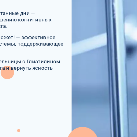
итанные дни —
чшению когнитивных
га.
может! — эффективное
истемы, поддерживающее
пельницы с Глиатилином
а и вернуть ясность