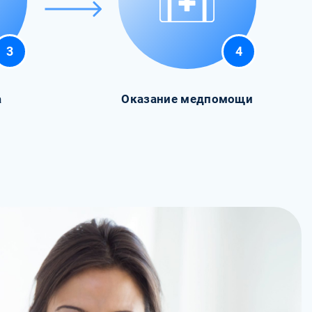
3
4
а
Оказание медпомощи