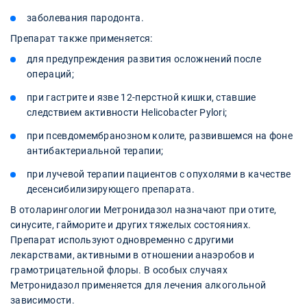
заболевания пародонта.
Препарат также применяется:
для предупреждения развития осложнений после
операций;
при гастрите и язве 12-перстной кишки, ставшие
следствием активности Helicobacter Pylori;
при псевдомембранозном колите, развившемся на фоне
антибактериальной терапии;
при лучевой терапии пациентов с опухолями в качестве
десенсибилизирующего препарата.
В отоларингологии Метронидазол назначают при отите,
синусите, гайморите и других тяжелых состояниях.
Препарат используют одновременно с другими
лекарствами, активными в отношении анаэробов и
грамотрицательной флоры. В особых случаях
Метронидазол применяется для лечения алкогольной
зависимости.