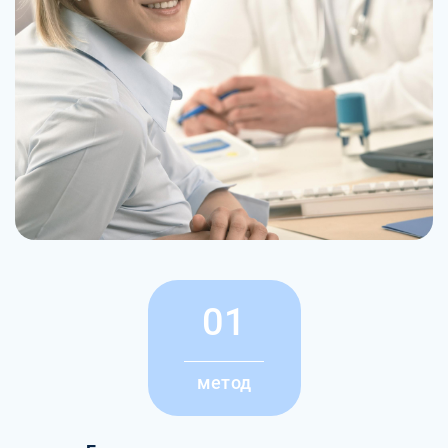
01
метод