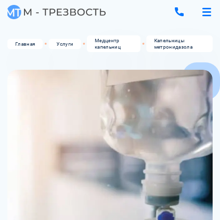
Медцентр
Капельницы
Главная
Услуги
капельниц
метронидазола