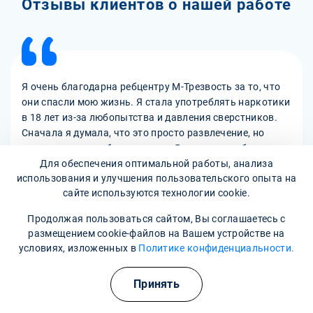
Отзывы клиентов о нашей работе
Я очень благодарна ребцентру М-Трезвость за то, что
они спасли мою жизнь. Я стала употреблять наркотики
в 18 лет из-за любопытства и давления сверстников.
Сначала я думала, что это просто развлечение, но
потом я не могла без них жить. Я потеряла работу,
Для обеспечения оптимальной работы, анализа
друзей, семью, здоровье. Я попадала в больницу, в
использования и улучшения пользовательского опыта на
тюрьму, в реанимацию. Я хотела умереть. Но моя мама
Анна Сергеевна, 25 лет
сайте используются технологии cookie.
не сдалась и нашла этот центр. Она уговорила меня
туда поехать. Я не верила, что мне помогут, но я
Пациент
Продолжая пользоваться сайтом, Вы соглашаетесь с
согласилась. И это было лучшее решение в моей жизни.
размещением cookie-файлов на Вашем устройстве на
Лечение в реабилитационном центре проходит
условиях, изложенных в
Политике конфиденциальности.
Подробнее
анонимно. Я избавилась от зависимости и научилась
жить по-новому. Я благодарю всех специалистов
Полезные курсы
Принять
центра за их профессионализм, доброту и терпение.
Они стали для меня как семья. Рекомендую этот центр