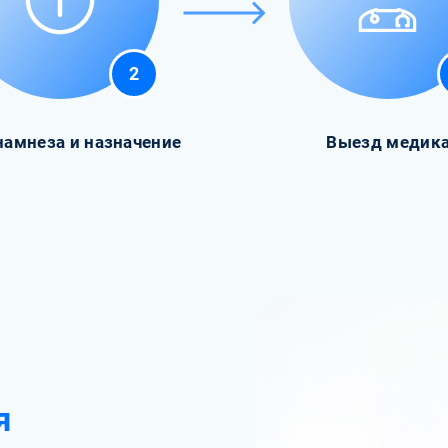
2
намнеза и назначение
Выезд медик
я