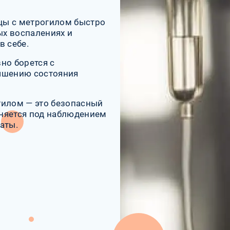
цы с метрогилом быстро
х воспалениях и
в себе.
но борется с
учшению состояния
гилом — это безопасный
няется под наблюдением
аты.