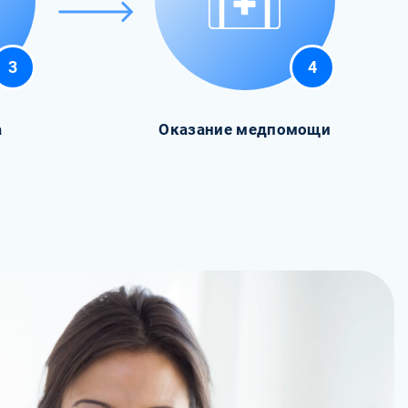
3
4
а
Оказание медпомощи