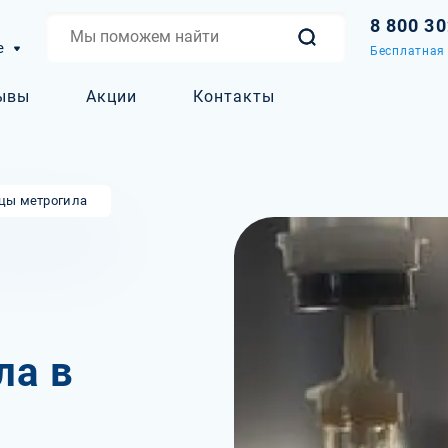
8 800 3
е
Бесплатная 
ывы
Акции
Контакты
цы метрогила
ла в