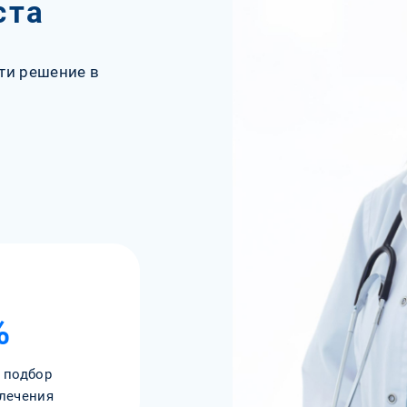
ста
ти решение в
%
 подбор
лечения