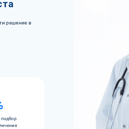
ста
ти решение в
%
 подбор
лечения