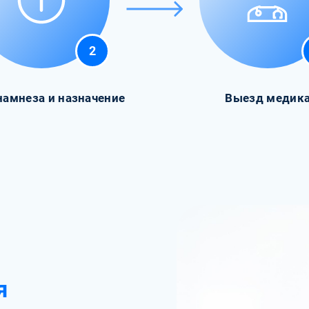
2
намнеза и назначение
Выезд медик
я