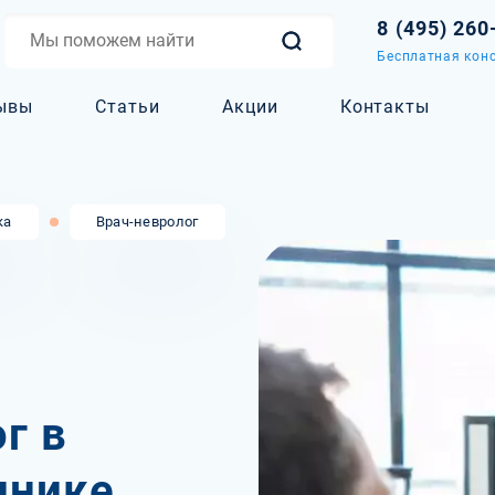
8 (495) 260
Бесплатная конс
ывы
Статьи
Акции
Контакты
ка
Врач-невролог
г в
инике