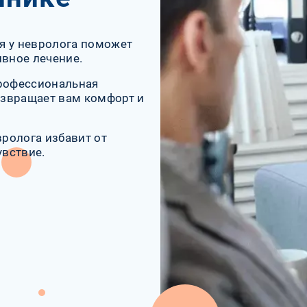
я у невролога поможет
ивное лечение.
профессиональная
озвращает вам комфорт и
вролога избавит от
вствие.