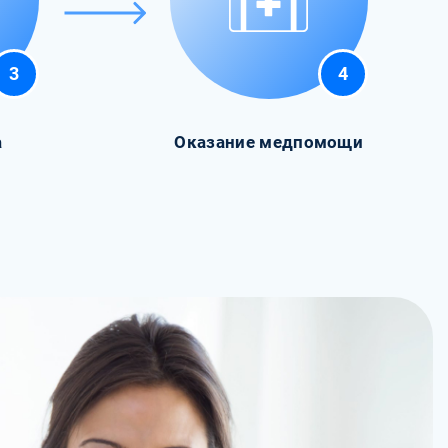
3
4
а
Оказание медпомощи