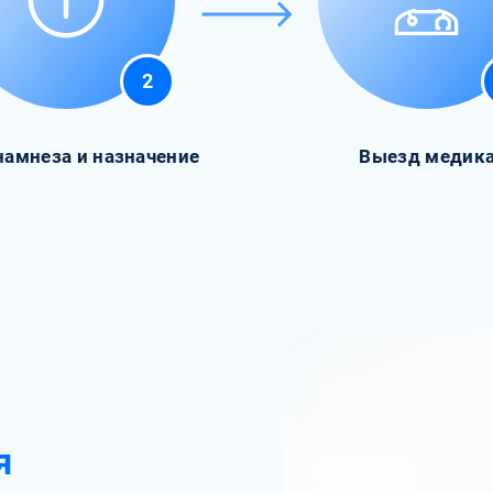
2
намнеза и назначение
Выезд медик
я