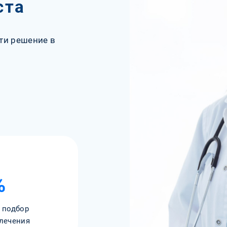
ста
ти решение в
%
 подбор
лечения