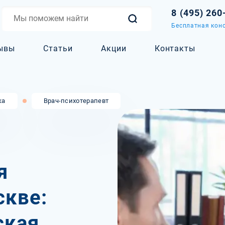
8 (495) 260
Бесплатная конс
ывы
Статьи
Акции
Контакты
ка
Врач-психотерапевт
я
скве:
ская