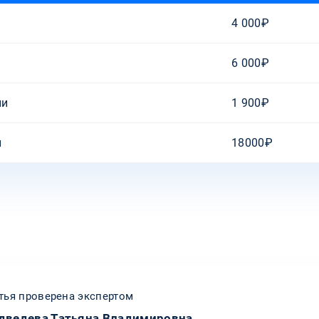
4 000₽
6 000₽
ии
1 900₽
и
18000₽
тья проверена экспертом
дведева Татьяна Владимировна