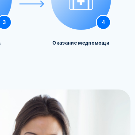
3
4
а
Оказание медпомощи