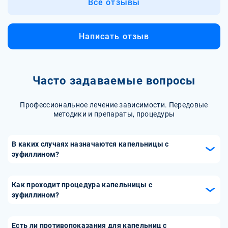
Все отзывы
Написать отзыв
Часто задаваемые вопросы
Профессиональное лечение зависимости. Передовые
методики и препараты, процедуры
В каких случаях назначаются капельницы с
эуфиллином?
Капельницы с эуфиллином назначаются при обострении
бронхиальной астмы, тяжелых приступах удушья, а
Как проходит процедура капельницы с
также при других состояниях, сопровождающихся
эуфиллином?
бронхоспазмом. Они могут быть использованы для
Процедура капельницы с эуфиллином проводится в
экстренной помощи, когда необходимо быстрое
медицинских учреждениях. Медицинский персонал
Есть ли противопоказания для капельниц с