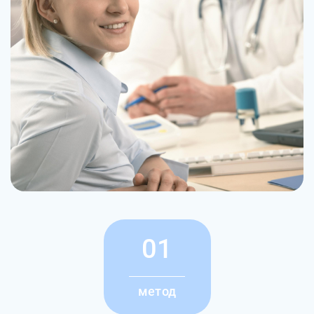
01
метод