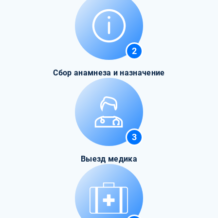
2
Сбор анамнеза и назначение
3
Выезд медика