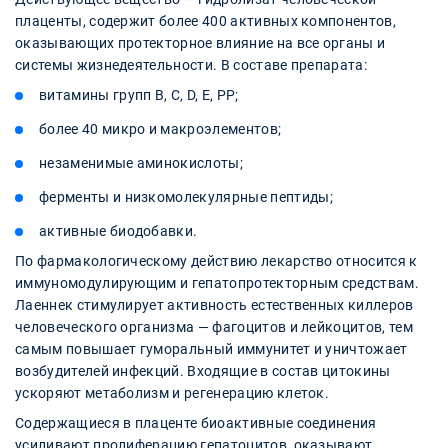
плаценты, содержит более 400 активных компонентов,
оказывающих протекторное влияние на все органы и
системы жизнедеятельности. В составе препарата:
витамины групп B, C, D, E, PP;
более 40 микро и макроэлементов;
незаменимые аминокислоты;
ферменты и низкомолекулярные пептиды;
активные биодобавки.
По фармакологическому действию лекарство относится к
иммуномодулирующим и гепатопротекторным средствам.
Лаеннек стимулирует активность естественных киллеров
человеческого организма — фагоцитов и лейкоцитов, тем
самым повышает гуморальный иммунитет и уничтожает
возбудителей инфекций. Входящие в состав цитокины
ускоряют метаболизм и регенерацию клеток.
Содержащиеся в плаценте биоактивные соединения
усиливают пролиферацию гепатоцитов, оказывают