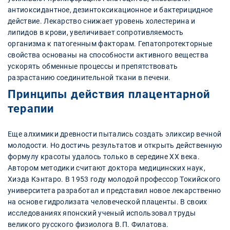
антиоксидантное, дезинтоксикационное и бактерицидное
действие. Лекарство снижает уровень холестерина и
липидов в крови, увеличивает сопротивляемость
организма к патогенным факторам. Гепатопротекторные
свойства основаны на способности активного вещества
ускорять обменные процессы и препятствовать
разрастанию соединительной ткани в печени.
Принципы действия плацентарной
терапии
Еще алхимики древности пытались создать эликсир вечной
молодости. Но достичь результатов и открыть действенную
формулу красоты удалось только в середине XX века.
Автором методики считают доктора медицинских наук,
Хиэда Кэнтаро. В 1953 году молодой профессор Токийского
университета разработал и представил новое лекарственно
на основе гидролизата человеческой плаценты. В своих
исследованиях японский ученый использовал труды
великого русского физиолога В.П. Филатова.