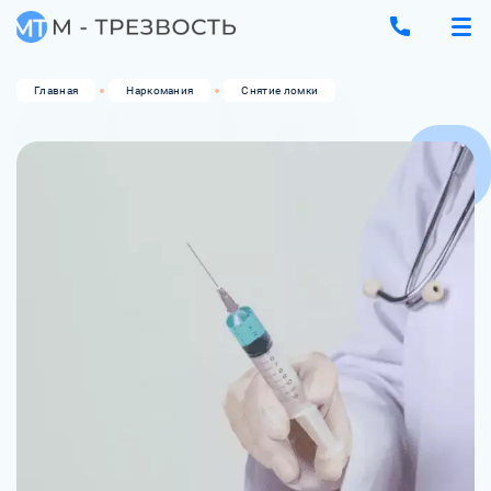
Главная
Наркомания
Снятие ломки