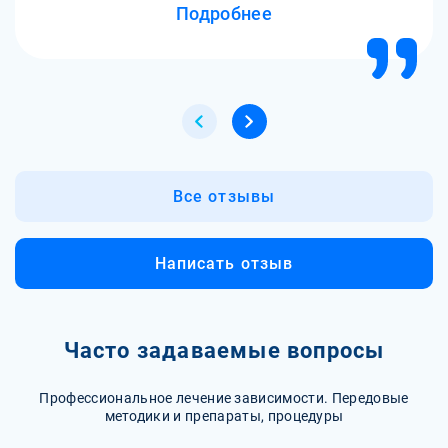
Подробнее
попробовать. Прошел процедуру УБОД, когда меня
погрузили в кому и вывели из нее уже без ломки. Я не
почувствовал ничего, просто заснул и проснулся
новым человеком. Это было как чудо! После этого я
продолжил лечение в клинике, где мне помогли
психологи и реабилитологи. Сейчас я уже полгода
чистый, у меня есть работа, девушка и планы на
будущее. Я благодарен клинике М-Трезвость за то, что
они спасли мою жизнь!
Все отзывы
Написать отзыв
Часто задаваемые вопросы
Профессиональное лечение зависимости. Передовые
методики и препараты, процедуры