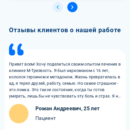
Отзывы клиентов о нашей работе
Привет всем! Хочу поделиться своим опытом лечения в
клинике М-Трезвость. Я был наркоманом с 16 лет,
кололся героином и метадоном. Жизнь превратилась в
ад, я терял друзей, работу, семью. Но самое страшное -
это ломка. Это такое состояние, когда ты готов
умереть, лишь бы не чувствовать эту боль и страх. Я не
раз пытался бросить, но не выдерживал и снова шел за
Роман Андреевич, 25 лет
дозой. Однажды я решил позвонить в частный центр
М-Трезвость. На консультации мне обещали снятие
Пациент
героиновой ломки безболезненно и быстро на
условиях анонимности. Я не верил, но решил