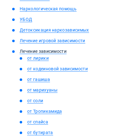
Наркологическая помощь
УБОД
Детоксикация наркозависимых
Лечение игровой зависимости
Лечение зависимости
от лирики
от кодеиновой зависимости
от гашиша
от марихуаны
от соли
от Тропикамида
от спайса
от бутирата