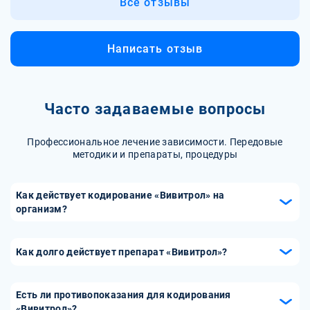
Все отзывы
Написать отзыв
Часто задаваемые вопросы
Профессиональное лечение зависимости. Передовые
методики и препараты, процедуры
Как действует кодирование «Вивитрол» на
организм?
Кодирование «Вивитрол» основано на введении
препарата, содержащего налтрексон, который блокирует
Как долго действует препарат «Вивитрол»?
опиоидные рецепторы в мозге. Это предотвращает
Препарат «Вивитрол» вводится один раз в месяц в виде
ощущение эйфории и удовольствия от употребления
инъекции, и его действие продолжается в течение этого
алкоголя, снижая тягу к нему. В результате человек
Есть ли противопоказания для кодирования
периода. Такая схема лечения удобна и эффективна, так
«Вивитрол»?
постепенно теряет интерес к алкоголю, что способствует