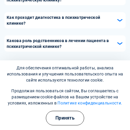
психиатрическую клинику?
Записаться на консультацию можно, позвонив в клинику
по телефону или через онлайн-форму на сайте. При
Как проходит диагностика в психиатрической
записи важно указать основные симптомы и проблемы,
клинике?
чтобы специалисты могли подготовиться к встрече.
Диагностика в психиатрической клинике включает в
себя подробное обсуждение симптомов с врачом,
Какова роль родственников в лечении пациента в
психиатрическое обследование и, при необходимости,
психиатрической клинике?
дополнительные тесты. Важно создать доверительную
Родственники играют важную роль в процессе лечения,
атмосферу, чтобы пациент чувствовал себя комфортно во
так как поддержка семьи способствует выздоровлению
время оценки.
Для обеспечения оптимальной работы, анализа
пациента. В клинике часто проводятся специальные
использования и улучшения пользовательского опыта на
занятия и консультации для членов семьи, чтобы они
сайте используются технологии cookie.
могли лучше понять заболевание и методы помощи
своему близкому.
Продолжая пользоваться сайтом, Вы соглашаетесь с
размещением cookie-файлов на Вашем устройстве на
условиях, изложенных в
Политике конфиденциальности.
Принять