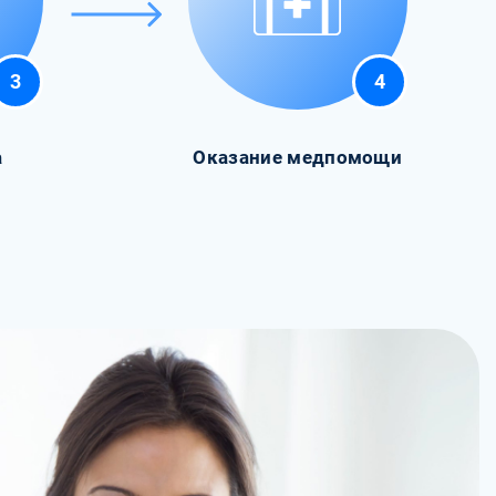
3
4
а
Оказание медпомощи