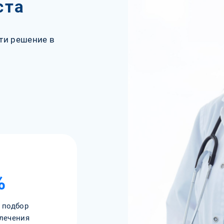
ста
ти решение в
%
 подбор
лечения