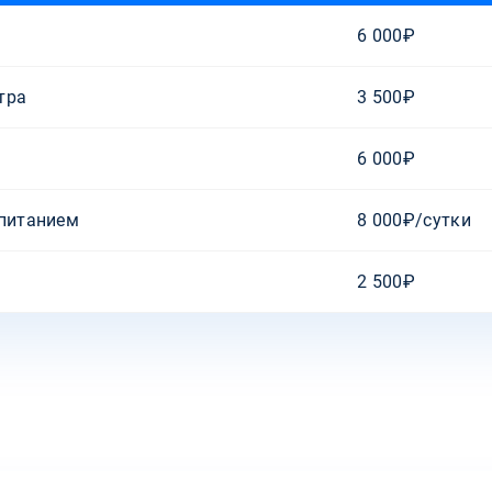
6 000₽
тра
3 500₽
6 000₽
 питанием
8 000₽/сутки
2 500₽