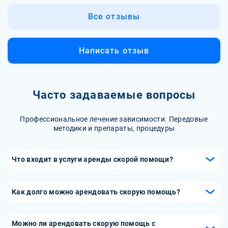
Все отзывы
Написать отзыв
Часто задаваемые вопросы
Профессиональное лечение зависимости. Передовые
методики и препараты, процедуры
Что входит в услуги аренды скорой помощи?
Услуга аренды включает предоставление реанимобиля с
полным оснащением, необходимым для экстренной
Как долго можно арендовать скорую помощь?
помощи, а также медицинскую бригаду, состоящую из
Аренда скорой помощи возможна как на несколько
врача и фельдшера. Команда может оказывать
часов, так и на несколько суток, в зависимости от
первичную диагностику, контролировать состояние
Можно ли арендовать скорую помощь с