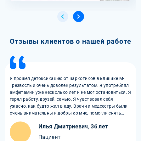
Отзывы клиентов о нашей работе
Я прошел детоксикацию от наркотиков в клинике М-
Трезвость и очень доволен результатом. Я употреблял
амфетамин уже несколько лет и не мог остановиться. Я
терял работу, друзей, семью. Я чувствовал себя
ужасно, как будто жил в аду. Врачи и медсестры были
очень внимательны и добры ко мне, помогли снять
ломку и очистить организм от гадости. Они давали мне
Илья Дмитриевич, 36 лет
обезболивающие, успокоительные, витамины. Они
поддерживали меня и слушали мои проблемы. Я
Пациент
чувствую себя лучше, как будто родился заново. После