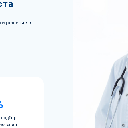
ста
ти решение в
%
 подбор
лечения