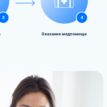
3
4
а
Оказание медпомощи