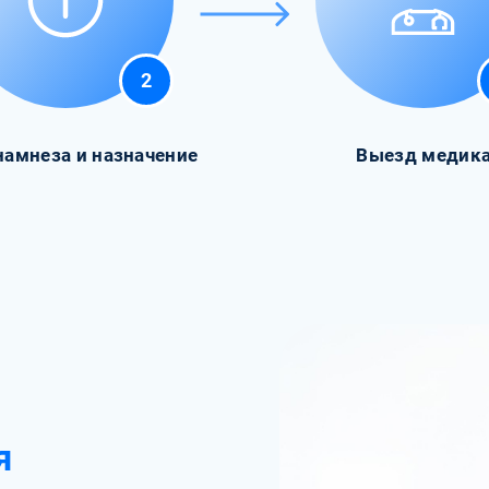
2
намнеза и назначение
Выезд медик
я