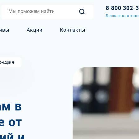
8 800 302-
Бесплатная конс
ывы
Акции
Контакты
ондрия
м в
е от
ий и