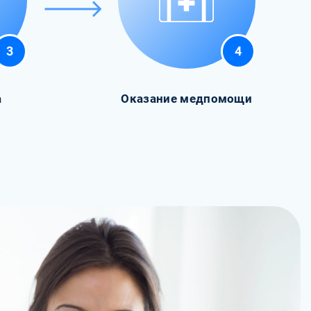
3
4
а
Оказание медпомощи