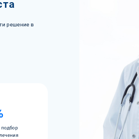
ста
ти решение в
%
 подбор
лечения