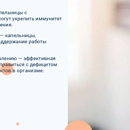
апельницы с
огут укрепить иммунитет
ения.
— капельницы,
оддержание работы
овлению — эффективная
справиться с дефицитом
нтов в организме.