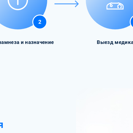
2
намнеза и назначение
Выезд медик
я