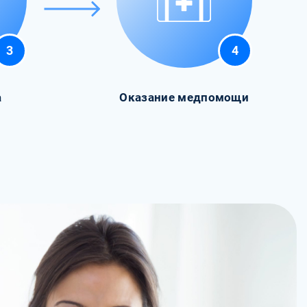
3
4
а
Оказание медпомощи