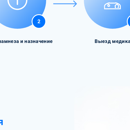
2
намнеза и назначение
Выезд медик
я