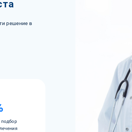
ста
ти решение в
%
 подбор
лечения