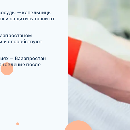
сосуды — капельницы
к и защитить ткани от
азапростаном
й и способствуют
иях — Вазапростан
ановление после