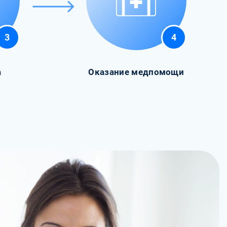
3
4
а
Оказание медпомощи