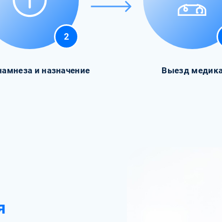
2
намнеза и назначение
Выезд медик
я