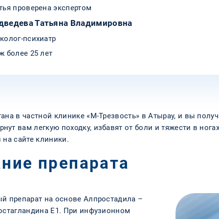
тья проверена экспертом
дведева Татьяна Владимировна
колог-психиатр
ж более 25 лет
ана в частной клинике «М-Трезвость» в Атырау, и вы полу
ут вам легкую походку, избавят от боли и тяжести в нога
 на сайте клиники.
ание препарата
ый препарат на основе Алпростадила –
ростагландина Е1. При инфузионном