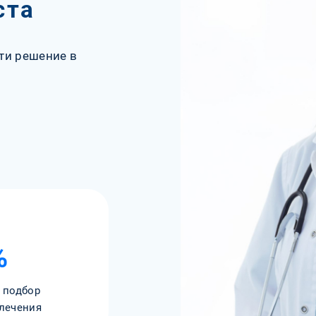
ста
ти решение в
%
 подбор
лечения