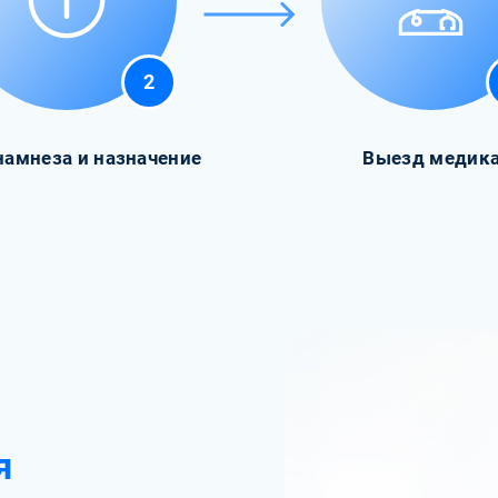
2
намнеза и назначение
Выезд медик
я