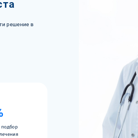
ста
ти решение в
%
 подбор
лечения