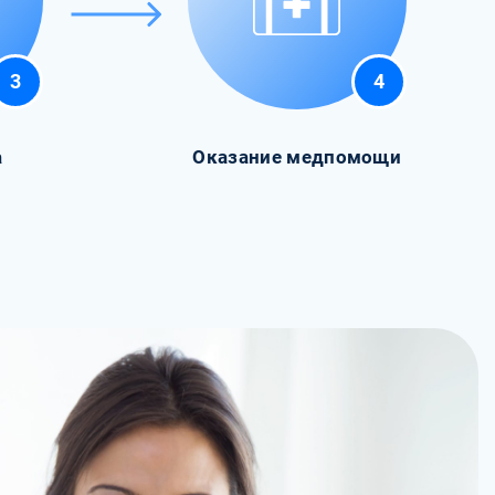
3
4
а
Оказание медпомощи