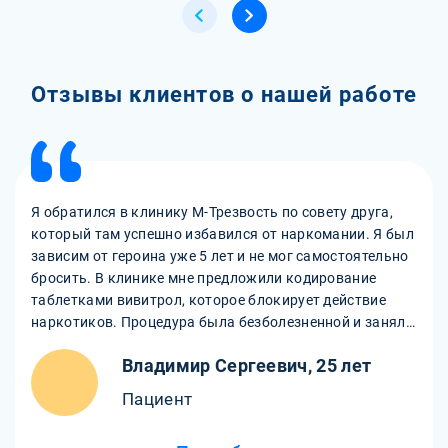
Отзывы клиентов о нашей работе
Я обратился в клинику М-Трезвость по совету друга,
который там успешно избавился от наркомании. Я был
зависим от героина уже 5 лет и не мог самостоятельно
бросить. В клинике мне предложили кодирование
таблетками вивитрол, которое блокирует действие
наркотиков. Процедура была безболезненной и заняла
всего полчаса. После кодирования я не испытывал
Владимир Сергеевич, 25 лет
никакого желания брать наркотики, даже когда видел
их у своих старых знакомых. Я чувствую себя
Пациент
свободным и счастливым. Спасибо клинике М-
Трезвость за новую жизнь!