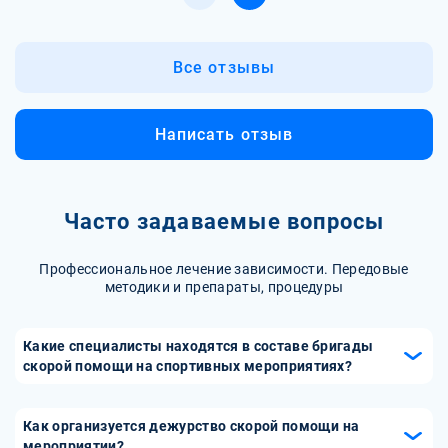
Все отзывы
Написать отзыв
Часто задаваемые вопросы
Профессиональное лечение зависимости. Передовые
методики и препараты, процедуры
Какие специалисты находятся в составе бригады
скорой помощи на спортивных мероприятиях?
В составе бригады скорой помощи на спортивных
мероприятиях обычно находятся фельдшеры или врачи,
Как организуется дежурство скорой помощи на
обладающие опытом работы с травмами, характерными
мероприятии?