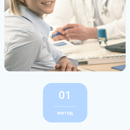
01
метод