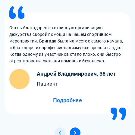
Очень благодарен за отличную организацию
дежурства скорой помощи на нашем спортивном
мероприятии. Бригада была на месте с самого начала,
и благодаря их профессионализму все прошло гладко.
Когда одному из участников стало плохо, они быстро
отреагировали, оказали помощь и безопасно
доставили в больницу. Безопасность спортсменов для
Андрей Владимирович, 38 лет
нас в приоритете, и благодаря этим ребятам мы были
уверены в защите. Огромное спасибо!
Пациент
Подробнее