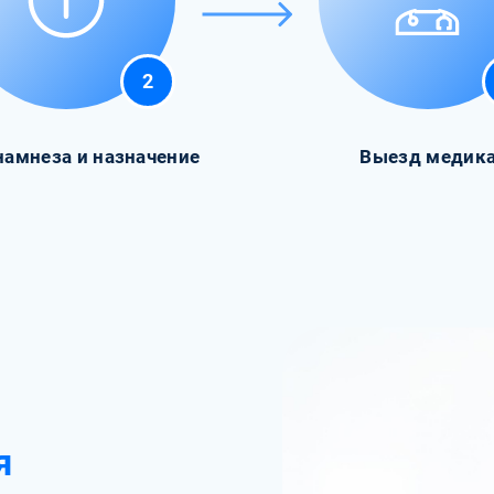
2
намнеза и назначение
Выезд медик
я