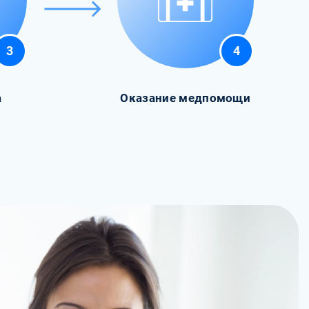
3
4
а
Оказание медпомощи