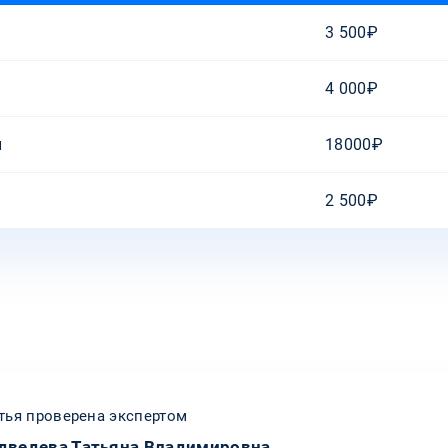
3 500₽
4 000₽
и
18000₽
2 500₽
тья проверена экспертом
дведева Татьяна Владимировна