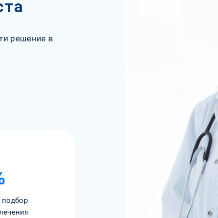
ста
ти решение в
%
 подбор
лечения