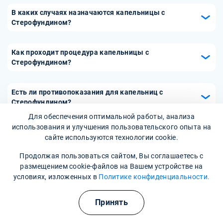
В каких случаях назначаются капельницы с
Стерофундином?
Капельницы с Стерофундином назначаются при
состояниях, сопровождающихся потерей жидкости, таких
Как проходит процедура капельницы с
как тяжелые ожоги, травмы, послеоперационный период
Стерофундином?
и сепсис. Они также могут использоваться при
Процедура капельницы с Стерофундином проводится в
обезвоживании, вызванном диареей или рвотой.
условиях стационара или специализированных
Есть ли противопоказания для капельниц с
медицинских учреждений. Медицинский персонал
Стерофундином?
устанавливает капельницу, определяет необходимую
Для обеспечения оптимальной работы, анализа
Да, капельницы с Стерофундином имеют
дозировку и скорость введения раствора.
использования и улучшения пользовательского опыта на
противопоказания. Их не следует применять при тяжелой
Продолжительность процедуры зависит от состояния
сайте используются технологии cookie.
сердечной недостаточности, олигурии или анурии, а
пациента и может составлять от 30 минут до нескольких
также при индивидуальной непереносимости
Продолжая пользоваться сайтом, Вы соглашаетесь с
часов.
компонентов раствора. Перед началом терапии
размещением cookie-файлов на Вашем устройстве на
обязательна консультация с врачом для оценки
условиях, изложенных в
Политике конфиденциальности.
необходимости и безопасности применения капельниц с
Стерофундином.
Принять