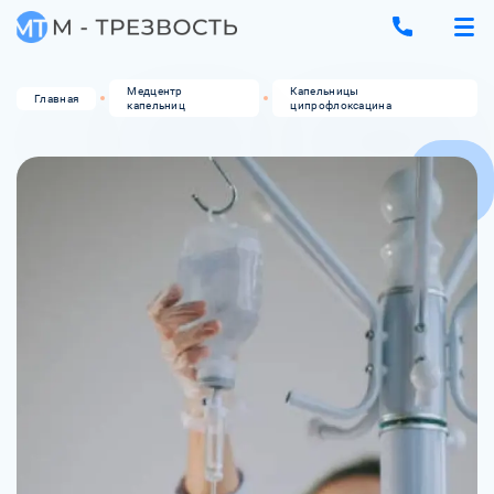
Медцентр
Капельницы
Главная
капельниц
ципрофлоксацина