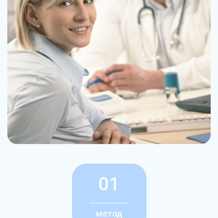
01
метод