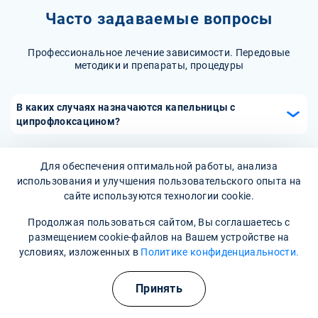
Часто задаваемые вопросы
Профессиональное лечение зависимости. Передовые
методики и препараты, процедуры
В каких случаях назначаются капельницы с
ципрофлоксацином?
Капельницы с ципрофлоксацином назначаются при
тяжелых бактериальных инфекциях, включая инфекции
Как проходит процедура капельницы с
Для обеспечения оптимальной работы, анализа
дыхательных путей, мочевыводящих путей, кожные
ципрофлоксацином?
использования и улучшения пользовательского опыта на
инфекции, а также для профилактики инфекционных
сайте используются технологии cookie.
Процедура капельницы с ципрофлоксацином проходит в
осложнений после хирургических вмешательств. Они
медицинских учреждениях. Медицинский персонал
Есть ли противопоказания для капельниц с
Продолжая пользоваться сайтом, Вы соглашаетесь с
могут использоваться в стационарных условиях для
устанавливает капельницу, выбирает нужную дозировку
ципрофлоксацином?
размещением cookie-файлов на Вашем устройстве на
более быстрого достижения терапевтического эффекта.
и контролирует скорость введения раствора. Время
условиях, изложенных в
Политике конфиденциальности.
Да, капельницы с ципрофлоксацином имеют
инфузии обычно составляет от 30 минут до 1 часа, в
противопоказания. Их не следует применять при
зависимости от тяжести инфекции и рекомендаций
Принять
индивидуальной непереносимости препарата, а также у
врача.
пациентов с определенными заболеваниями, такими как