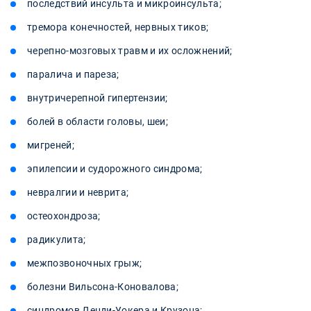
последствий инсульта и микроинсульта;
тремора конечностей, нервных тиков;
черепно-мозговых травм и их осложнений;
паралича и пареза;
внутричерепной гипертензии;
болей в области головы, шеи;
мигреней;
эпилепсии и судорожного синдрома;
невралгии и неврита;
остеохондроза;
радикулита;
межпозвоночных грыж;
болезни Вильсона-Коновалова;
синдромов Денди-Уокера и Крузона;