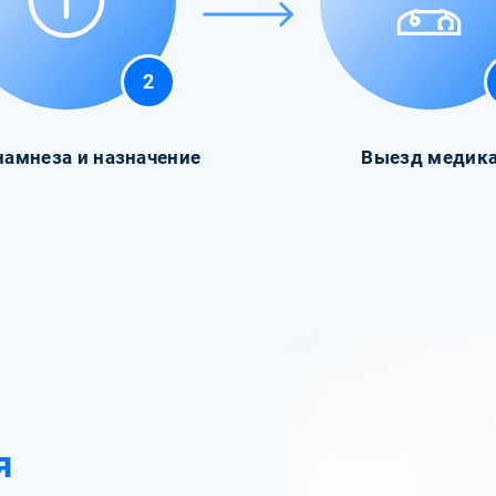
2
намнеза и назначение
Выезд медик
я