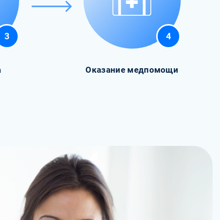
3
4
а
Оказание медпомощи