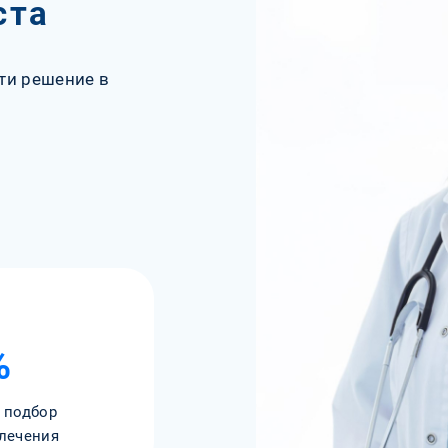
ста
ти решение в
%
 подбор
лечения