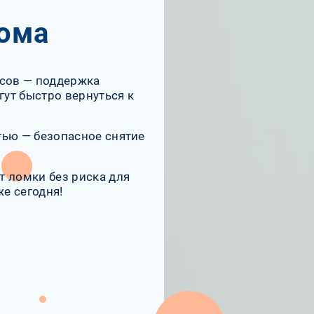
рома
асов — поддержка
ут быстро вернуться к
тью — безопасное снятие
т ломки без риска для
же сегодня!