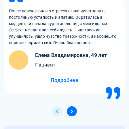
После перенесённого стресса стала чувствовать
постоянную усталость и апатию. Обратилась в
медцентр и начала курс капельниц с мексидолом.
Эффект не заставил себя ждать — настроение
улучшилось, ушло чувство тревожности, и наконец-то
появился прилив сил. Очень благодарна
внимательному персоналу и врачам за
Елена Владимировна, 49 лет
индивидуальный подход и поддержку!
Пациент
Подробнее