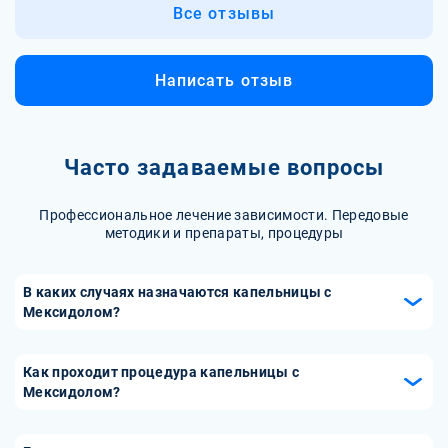
Все отзывы
Написать отзыв
Часто задаваемые вопросы
Профессиональное лечение зависимости. Передовые
методики и препараты, процедуры
В каких случаях назначаются капельницы с
Мексидолом?
Капельницы с Мексидолом назначаются при нарушениях
кровообращения в мозге, хронических стрессах,
Как проходит процедура капельницы с
алкогольной и наркотической интоксикации, а также для
Мексидолом?
улучшения памяти и концентрации. Препарат также
Процедура проводится в медицинском центре под
используется для поддержки организма после травм