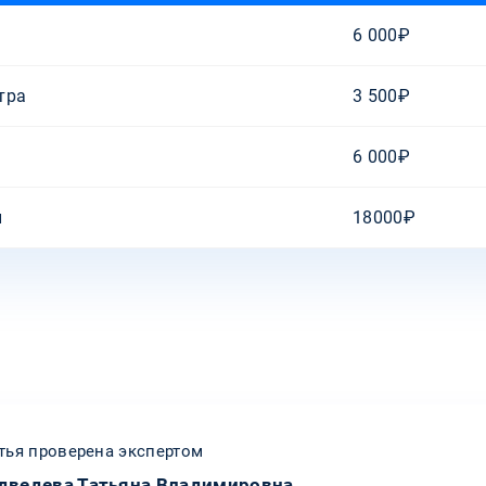
6 000₽
тра
3 500₽
6 000₽
и
18000₽
тья проверена экспертом
дведева Татьяна Владимировна