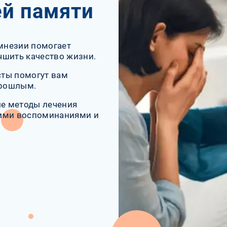
ей памяти
амнезии помогает
чшить качество жизни.
сты помогут вам
прошлым.
е методы лечения
оими воспоминаниями и