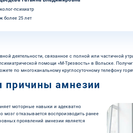
колог-психиатр
ж более 25 лет
вной деятельности, связанное с полной или частичной утр
 психиатрической помощи «М-Трезвость» в Вольске. Получ
можете по многоканальному круглосуточному телефону гор
и причины амнезии
аняет моторные навыки и адекватно
но мозг отказывается воспроизводить ранее
новных проявлений амнезии является