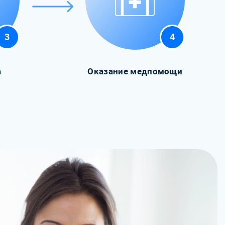
3
4
а
Оказание медпомощи