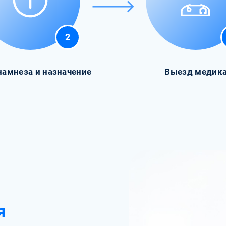
2
намнеза и назначение
Выезд медик
я