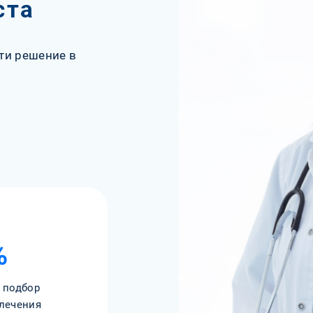
ста
ти решение в
%
 подбор
лечения