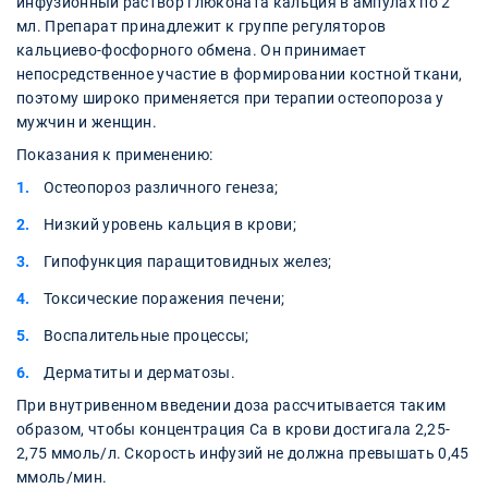
инфузионный раствор глюконата кальция в ампулах по 2
мл. Препарат принадлежит к группе регуляторов
кальциево-фосфорного обмена. Он принимает
непосредственное участие в формировании костной ткани,
поэтому широко применяется при терапии остеопороза у
мужчин и женщин.
Показания к применению:
Остеопороз различного генеза;
Низкий уровень кальция в крови;
Гипофункция паращитовидных желез;
Токсические поражения печени;
Воспалительные процессы;
Дерматиты и дерматозы.
При внутривенном введении доза рассчитывается таким
образом, чтобы концентрация Са в крови достигала 2,25-
2,75 ммоль/л. Скорость инфузий не должна превышать 0,45
ммоль/мин.