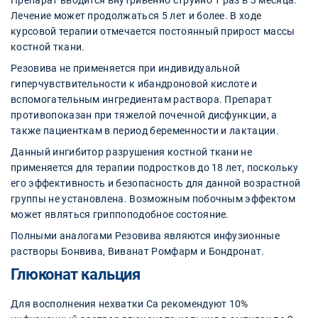
Препарат вводится внутривенно струйно 1 раз в 3 месяца.
Лечение может продолжаться 5 лет и более. В ходе
курсовой терапии отмечается постоянный прирост массы
костной ткани.
Резовива не применяется при индивидуальной
гиперчувствительности к ибандроновой кислоте и
вспомогательным ингредиентам раствора. Препарат
противопоказан при тяжелой почечной дисфункции, а
также пациенткам в период беременности и лактации.
Данный ингибитор разрушения костной ткани не
применяется для терапии подростков до 18 лет, поскольку
его эффективность и безопасность для данной возрастной
группы не установлена. Возможным побочным эффектом
может являться гриппоподобное состояние.
Полными аналогами Резовива являются инфузионные
растворы Бонвива, Виванат Ромфарм и Бондронат.
Глюконат кальция
Для восполнения нехватки Са рекомендуют 10%