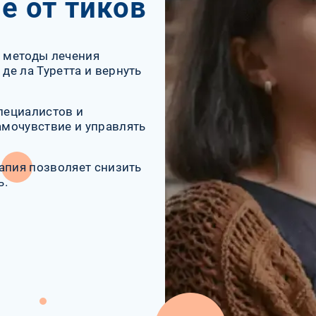
е от тиков
 методы лечения
е ла Туретта и вернуть
пециалистов и
мочувствие и управлять
апия позволяет снизить
ь.