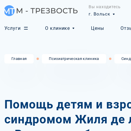
Вы находитесь
г. Вольск
Услуги
О клинике
Цены
Отз
Главная
Психиатрическая клиника
Синд
Помощь детям и взр
синдромом Жиля де л