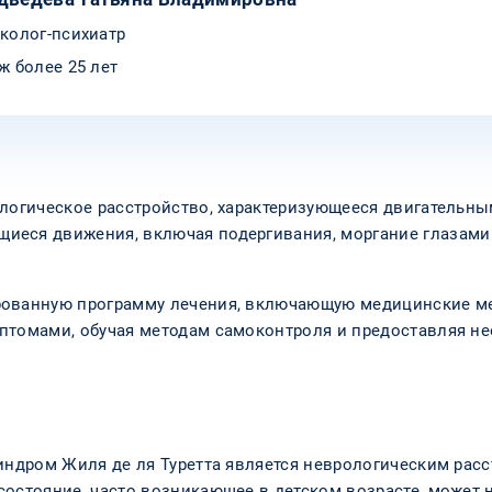
колог-психиатр
ж более 25 лет
ологическое расстройство, характеризующееся двигательн
еся движения, включая подергивания, моргание глазами 
рованную программу лечения, включающую медицинские ме
птомами, обучая методам самоконтроля и предоставляя н
синдром Жиля де ля Туретта является неврологическим ра
состояние, часто возникающее в детском возрасте, может 