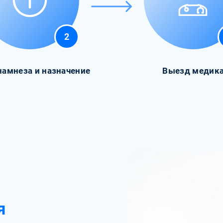
2
намнеза и назначение
Выезд медик
я