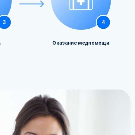
3
4
а
Оказание медпомощи