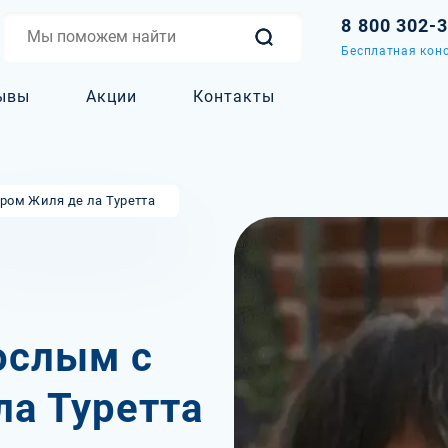
8 800 302-
Бесплатная конс
ывы
Акции
Контакты
ром Жиля де ла Туретта
ослым с
а Туретта