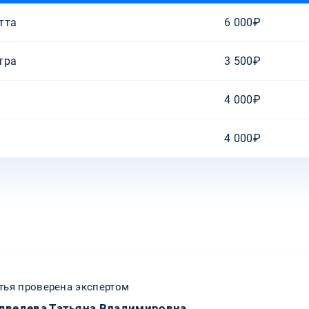
тта
6 000₽
тра
3 500₽
4 000₽
4 000₽
тья проверена экспертом
дведева Татьяна Владимировна