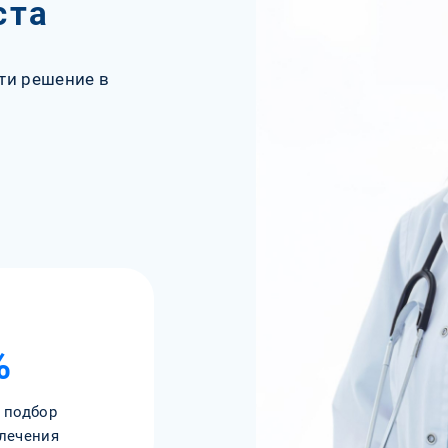
ста
ти решение в
%
 подбор
лечения