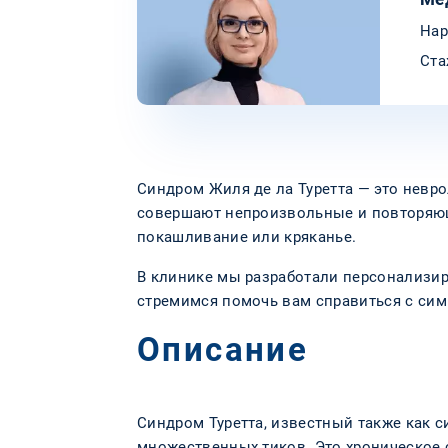
Нар
Ста
Синдром Жиля де ла Туретта — это невр
совершают непроизвольные и повторяющи
покашливание или кряканье.
В клинике мы разработали персонализи
стремимся помочь вам справиться с сим
Описание
Синдром Туретта, известный также как 
множественных тиков. Это хроническое 