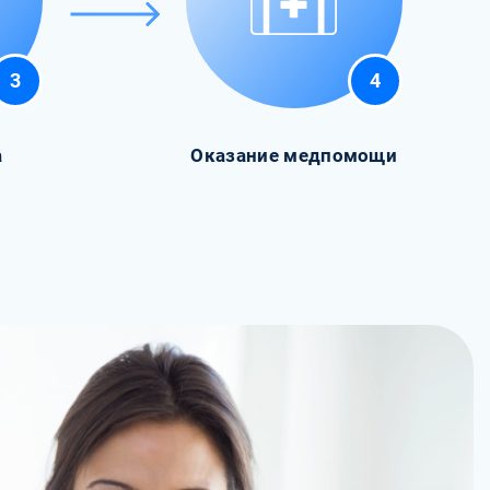
3
4
а
Оказание медпомощи