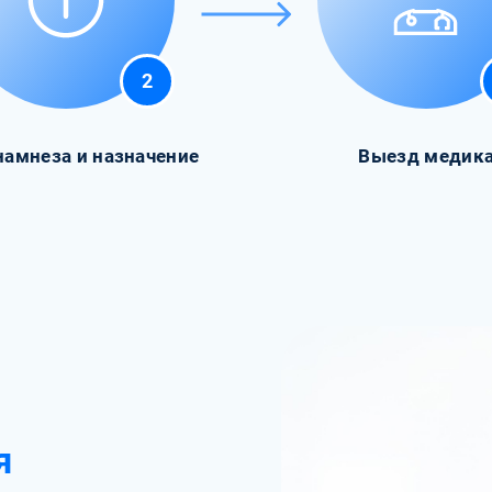
2
намнеза и назначение
Выезд медик
я