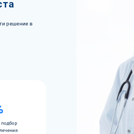
ста
ти решение в
%
 подбор
лечения