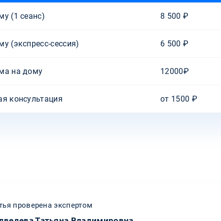
у (1 сеанс)
8 500 ₽
у (экспресс-сессия)
6 500 ₽
ма на дому
12000₽
ая консультация
от 1500 ₽
тья проверена экспертом
дведева Татьяна Владимировна