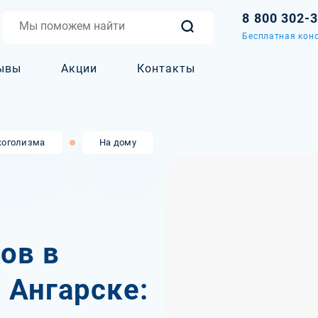
8 800 302-
Бесплатная конс
ывы
Акции
Контакты
коголизма
На дому
ов в
 Ангарске: