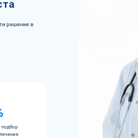
ста
ти решение в
%
 подбор
лечения