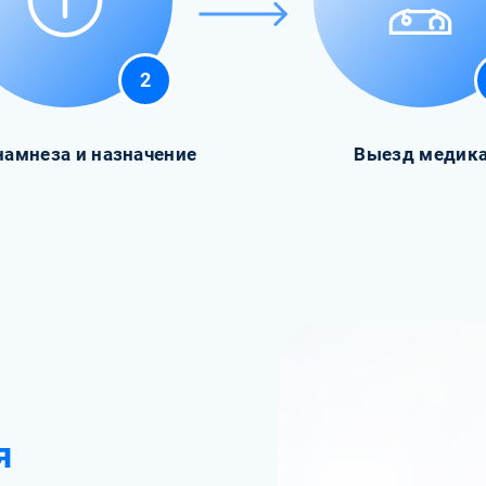
2
намнеза и назначение
Выезд медик
я