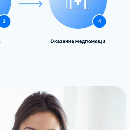
3
4
а
Оказание медпомощи