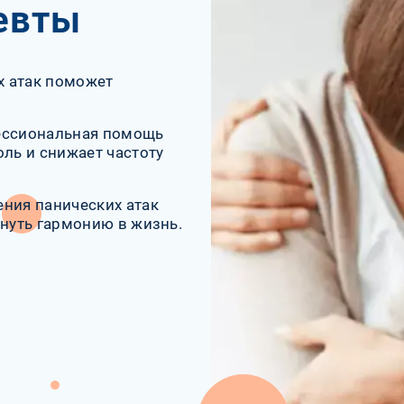
евты
х атак поможет
фессиональная помощь
оль и снижает частоту
ения панических атак
рнуть гармонию в жизнь.