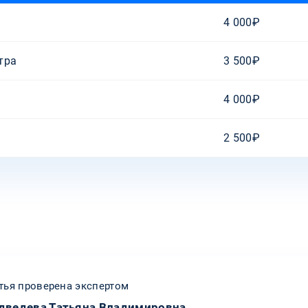
4 000₽
тра
3 500₽
4 000₽
2 500₽
тья проверена экспертом
дведева Татьяна Владимировна