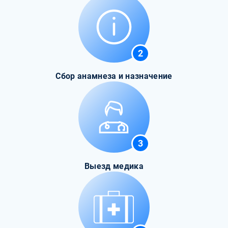
2
Сбор анамнеза и назначение
3
Выезд медика