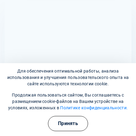
30 до 60 минут.
индивидуальной непереносимости компонентов
растворов, а также при наличии серьезных заболеваний
сердца, почек или печени. Перед началом процедуры
важно проконсультироваться с врачом для оценки
состояния здоровья и определения возможных рисков.
Для обеспечения оптимальной работы, анализа
использования и улучшения пользовательского опыта на
сайте используются технологии cookie.
Адреса наших клиник
Продолжая пользоваться сайтом, Вы соглашаетесь с
улица Ленина, 5
размещением cookie-файлов на Вашем устройстве на
условиях, изложенных в
Политике конфиденциальности.
Наши контакты
Принять
8 800 302-36-47