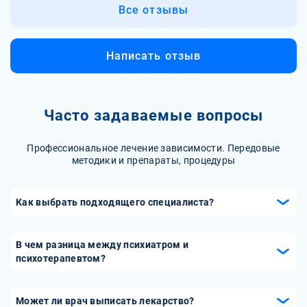
Все отзывы
Написать отзыв
Часто задаваемые вопросы
Профессиональное лечение зависимости. Передовые
методики и препараты, процедуры
Как выбрать подходящего специалиста?
Выбор подходящего специалиста-психотерапевта важен
для успешного лечения. При выборе обратите внимание
В чем разница между психиатром и
на квалификацию, опыт работы и специализацию врача-
психотерапевтом?
психотерапевта. Читайте отзывы пациентов, изучайте
Психиатр и психотерапевт — это два разных специалиста
рекомендации и рейтинги врачей. Важно также найти
в области психического здоровья. Психиатр является
Может ли врач выписать лекарство?
специалиста, с которым вы будете чувствовать себя