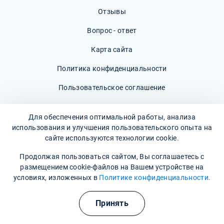
Отзывы
Вопрос - ответ
Карта сайта
Политика конфиденциальности
Пользовательское соглашение
Для обеспечения оптимальной работы, анализа
использования и улучшения пользовательского опыта на
сайте используются технологии cookie.
Наши контакты
Продолжая пользоваться сайтом, Вы соглашаетесь с
г. Кущёвская, улица Ленина, 5
размещением cookie-файлов на Вашем устройстве на
условиях, изложенных в
Политике конфиденциальности.
Время работы: Круглосуточно
Полезные курсы
8 800 302-36-47
(Информационная служба)
Принять
kuschyovskaya@narkopremium.ru