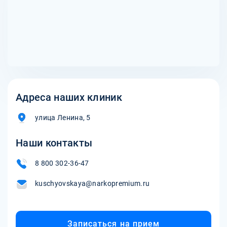
где обсуждаются проблемы, связанные с алкоголизмом,
уже излечившимися от нее. Обратиться за помощью к
и предлагается профессиональная помощь.
врачу-наркологу или психотерапевту, который
специализируется на убеждении больных начать лечение.
Если все эти способы не помогают, то вы можете
попробовать принудительное лечение, но только в
крайних случаях и с соблюдением законодательства.
Адреса наших клиник
улица Ленина, 5
Наши контакты
8 800 302-36-47
kuschyovskaya@narkopremium.ru
Записаться на прием