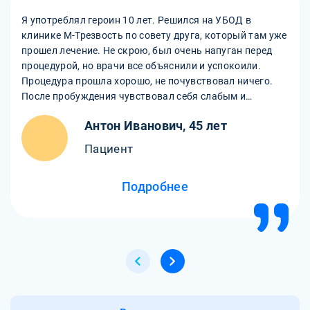
Я употреблял героин 10 лет. Решился на УБОД в
клинике М-Трезвость по совету друга, который там уже
прошел лечение. Не скрою, был очень напуган перед
процедурой, но врачи все объяснили и успокоили.
Процедура прошла хорошо, не почувствовал ничего.
После пробуждения чувствовал себя слабым и
тошнило, но это быстро прошло. Сейчас нахожусь на
Антон Иванович, 45 лет
реабилитации, чувствую себя лучше, не тянет к
наркотику. Спасибо клинике М-Трезвость за новую
Пациент
жизнь!
Подробнее