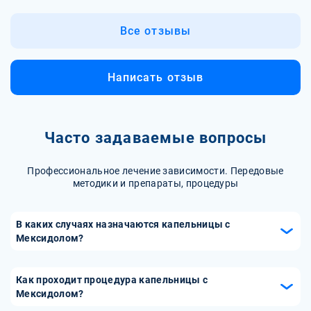
Все отзывы
Написать отзыв
Часто задаваемые вопросы
Профессиональное лечение зависимости. Передовые
методики и препараты, процедуры
В каких случаях назначаются капельницы с
Мексидолом?
Капельницы с Мексидолом назначаются при нарушениях
кровообращения в мозге, хронических стрессах,
Как проходит процедура капельницы с
алкогольной и наркотической интоксикации, а также для
Мексидолом?
улучшения памяти и концентрации. Препарат также