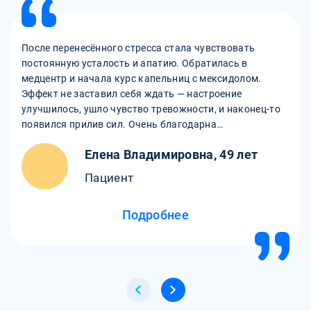
После перенесённого стресса стала чувствовать
постоянную усталость и апатию. Обратилась в
медцентр и начала курс капельниц с мексидолом.
Эффект не заставил себя ждать — настроение
улучшилось, ушло чувство тревожности, и наконец-то
появился прилив сил. Очень благодарна
внимательному персоналу и врачам за
Елена Владимировна, 49 лет
индивидуальный подход и поддержку!
Пациент
Подробнее