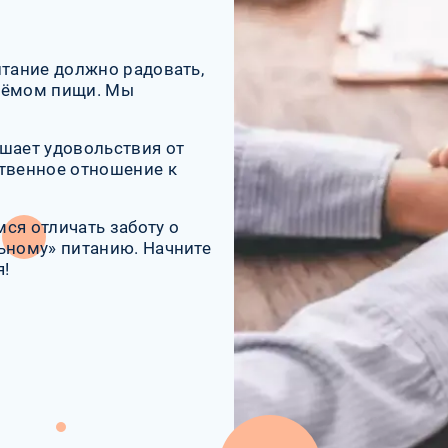
итание должно радовать,
риёмом пищи. Мы
шает удовольствия от
ственное отношение к
ся отличать заботу о
ьному» питанию. Начните
я!