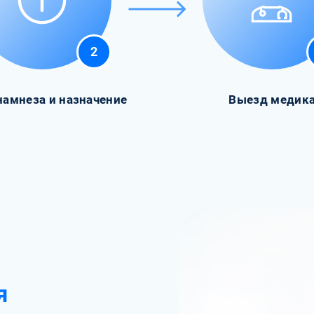
2
намнеза и назначение
Выезд медик
я