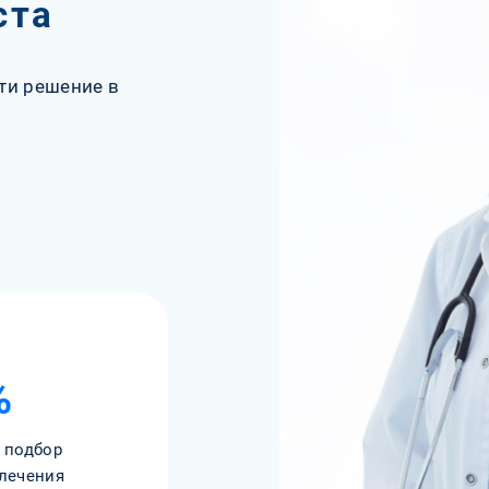
ста
ти решение в
%
 подбор
лечения