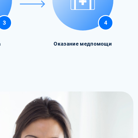
3
4
а
Оказание медпомощи