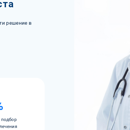
ста
ти решение в
%
 подбор
лечения