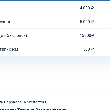
4 000 ₽
еанс)
5 000 ₽
(до 5 человек)
15000₽
 гипнозом
1 500 ₽
тья проверена экспертом
дведева Татьяна Владимировна