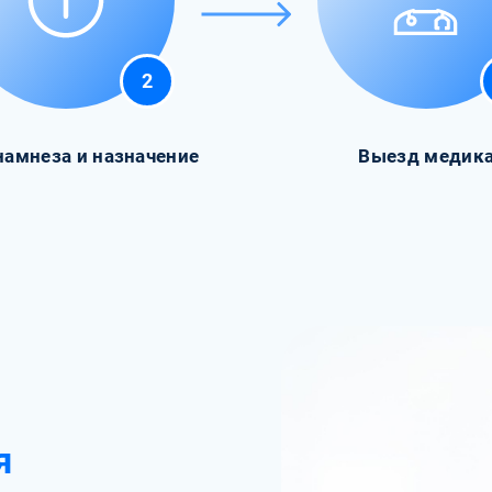
2
намнеза и назначение
Выезд медик
я