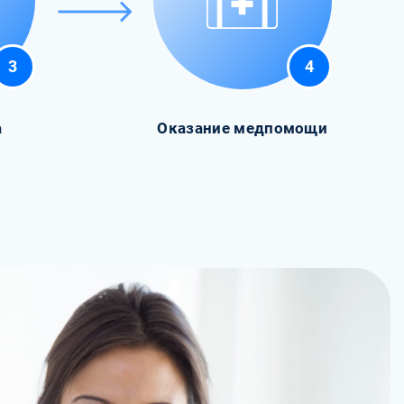
3
4
а
Оказание медпомощи