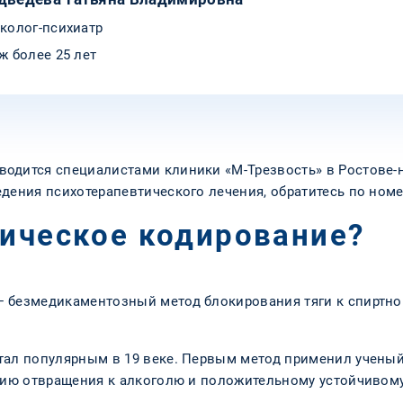
колог-психиатр
ж более 25 лет
одится специалистами клиники «М-Трезвость» в Ростове-н
едения психотерапевтического лечения, обратитесь по ном
тическое кодирование?
 безмедикаментозный метод блокирования тяги к спиртном
тал популярным в 19 веке. Первым метод применил ученый-
тию отвращения к алкоголю и положительному устойчивому 