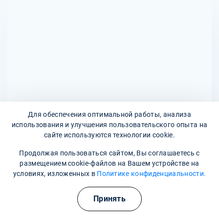
адеметионину, а также при тяжелых нарушениях функции
симптомов следует обратиться к врачу.
почек и печени. Беременные и кормящие женщины
должны использовать препарат только по назначению
врача. Перед началом терапии важно
проконсультироваться с медицинским специалистом.
Для обеспечения оптимальной работы, анализа
использования и улучшения пользовательского опыта на
сайте используются технологии cookie.
Адреса наших клиник
Продолжая пользоваться сайтом, Вы соглашаетесь с
Типографский переулок, 5
размещением cookie-файлов на Вашем устройстве на
условиях, изложенных в
Политике конфиденциальности.
Наши контакты
Принять
8 800 302-36-47