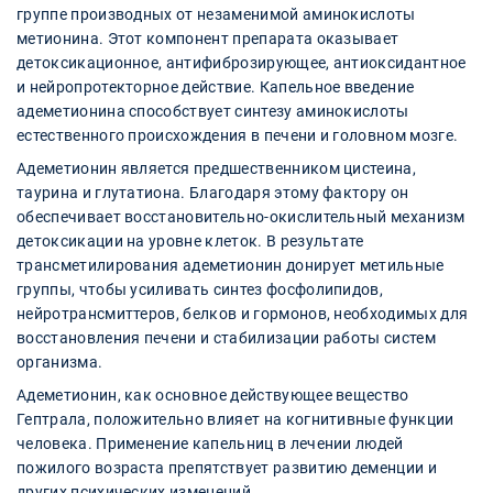
группе производных от незаменимой аминокислоты
метионина. Этот компонент препарата оказывает
детоксикационное, антифиброзирующее, антиоксидантное
и нейропротекторное действие. Капельное введение
адеметионина способствует синтезу аминокислоты
естественного происхождения в печени и головном мозге.
Адеметионин является предшественником цистеина,
таурина и глутатиона. Благодаря этому фактору он
обеспечивает восстановительно-окислительный механизм
детоксикации на уровне клеток. В результате
трансметилирования адеметионин донирует метильные
группы, чтобы усиливать синтез фосфолипидов,
нейротрансмиттеров, белков и гормонов, необходимых для
восстановления печени и стабилизации работы систем
организма.
Адеметионин, как основное действующее вещество
Гептрала, положительно влияет на когнитивные функции
человека. Применение капельниц в лечении людей
пожилого возраста препятствует развитию деменции и
других психических изменений.