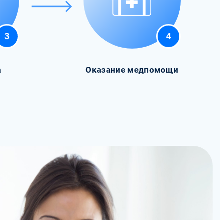
3
4
а
Оказание медпомощи