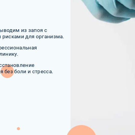
ыводим из запоя с
 рисками для организма.
фессиональная
линику.
осстановление
 без боли и стресса.