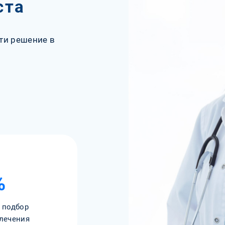
ста
ти решение в
%
 подбор
лечения