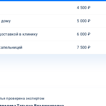
4 500 ₽
а дому
5 000 ₽
доставкой в клинику
6 000 ₽
капельницей
7 500 ₽
тья проверена экспертом
дведева Татьяна Владимировна