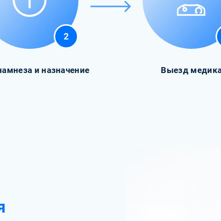
2
намнеза и назначение
Выезд медик
я