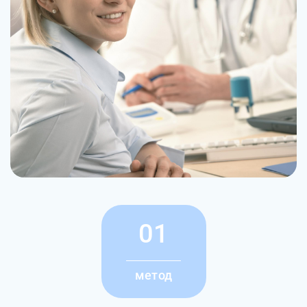
01
метод