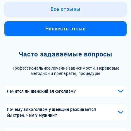
Все отзывы
Написать отзыв
Часто задаваемые вопросы
Профессиональное лечение зависимости. Передовые
методики и препараты, процедуры
Лечится ли женский алкоголизм?
Женский алкоголизм излечим, но это требует большого
усилия и желания со стороны пациентки и ее близких.
Почему алкоголизм у женщин развивается
Лечение женского алкоголизма проводится в стационаре
быстрее, чем у мужчин?
или амбулаторно. Терапия на дому требует строгого
У женщин меньше вес тела и меньше воды в организме,
соблюдения рекомендаций врача, контроля за