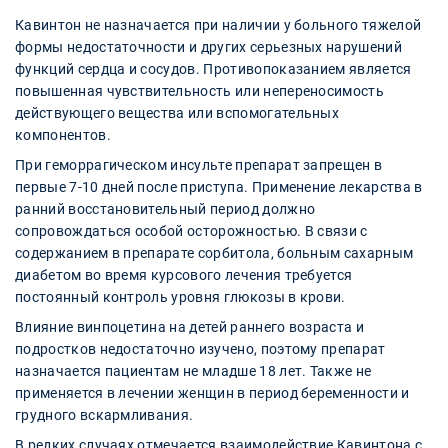
Кавинтон не назначается при наличии у больного тяжелой
формы недостаточности и других серьезных нарушений
функций сердца и сосудов. Противопоказанием является
повышенная чувствительность или непереносимость
действующего вещества или вспомогательных
компонентов.
При геморрагическом инсульте препарат запрещен в
первые 7-10 дней после приступа. Применение лекарства в
ранний восстановительный период должно
сопровождаться особой осторожностью. В связи с
содержанием в препарате сорбитола, больным сахарным
диабетом во время курсового лечения требуется
постоянный контроль уровня глюкозы в крови.
Влияние винпоцетина на детей раннего возраста и
подростков недостаточно изучено, поэтому препарат
назначается пациентам не младше 18 лет. Также не
применяется в лечении женщин в период беременности и
грудного вскармливания.
В редких случаях отмечается взаимодействие Кавинтона с