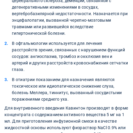
церебрального склероза, деменции, связанной с
дегенеративными изменениями в сосудах,
вертебробазилярной недостаточности. Назначается при
энцефалопатии, вызванной черепно-мозговыми
травмами или развившейся вследствие
гипертонической болезни.
В офтальмологии используется для лечения
расстройств зрения, связанных с нарушением функций
сосудов: ангиоспазма, тромбоз и окклюзия вен и
артерий и других расстройств кровоснабжения сетчатки
глаза.
В отиатрии показанием для назначения являются
токсическое или идиопатическое снижение слуха,
болезнь Меллера, тиннитус, вызванный сосудистыми
поражениями среднего уха.
Для внутривенного введения Кавинтон производят в форме
концентрата с содержанием активного вещества 5 мг на 1
мл. Для приготовления инфузионной смеси в качестве
жидкостной основы используют физраствор NaCl 0.9% или