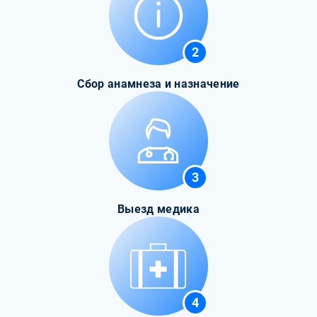
2
Сбор анамнеза и назначение
3
Выезд медика
4