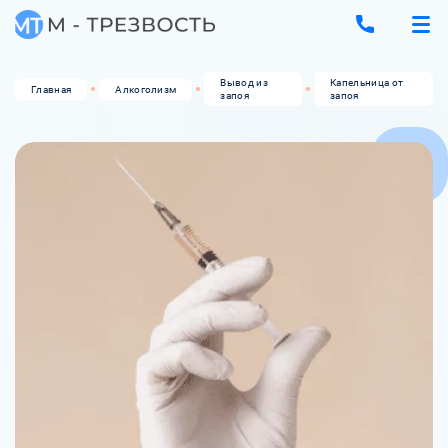
Вывод из
Капельница от
Главная
Алкоголизм
запоя
запоя