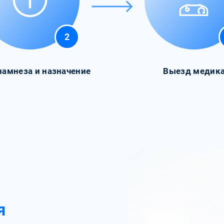
2
намнеза и назначение
Выезд медик
я