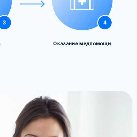
3
4
а
Оказание медпомощи