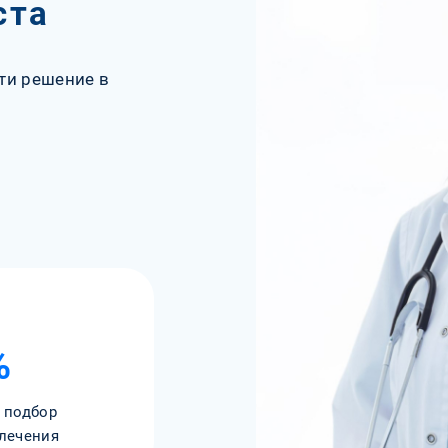
ста
ти решение в
%
 подбор
лечения